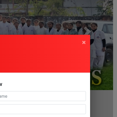
Next
×
w