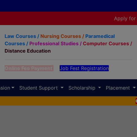
🚀 Start Y
Apply for
Law Courses /
Nursing Courses /
Paramedical
Courses /
Professional Studies /
Computer Courses /
Distance Education
Online Fee Payment
Job Fest Registration
sion
Student Support
Scholarship
Placement
New
2024-0